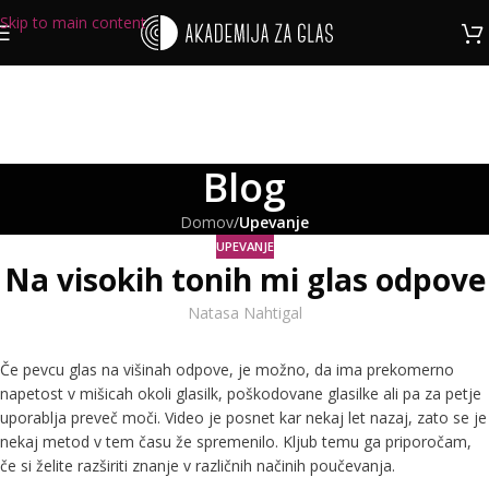
Skip to main content
Blog
Domov
/
Upevanje
UPEVANJE
Na visokih tonih mi glas odpove
Natasa Nahtigal
Če pevcu glas na višinah odpove, je možno, da ima prekomerno
napetost v mišicah okoli glasilk, poškodovane glasilke ali pa za petje
uporablja preveč moči. Video je posnet kar nekaj let nazaj, zato se je
nekaj metod v tem času že spremenilo. Kljub temu ga priporočam,
če si želite razširiti znanje v različnih načinih poučevanja.