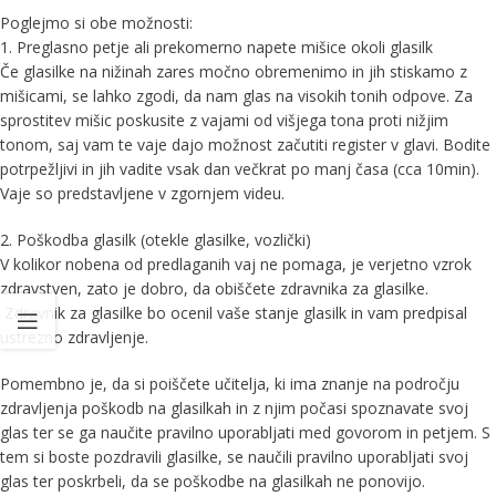
Poglejmo si obe možnosti:
1. Preglasno petje ali prekomerno napete mišice okoli glasilk
Če glasilke na nižinah zares močno obremenimo in jih stiskamo z
mišicami, se lahko zgodi, da nam glas na visokih tonih odpove. Za
sprostitev mišic poskusite z vajami od višjega tona proti nižjim
tonom, saj vam te vaje dajo možnost začutiti register v glavi. Bodite
potrpežljivi in jih vadite vsak dan večkrat po manj časa (cca 10min).
Vaje so predstavljene v zgornjem videu.
2. Poškodba glasilk (otekle glasilke, vozlički)
V kolikor nobena od predlaganih vaj ne pomaga, je verjetno vzrok
zdravstven, zato je dobro, da obiščete zdravnika za glasilke.
Zdravnik za glasilke bo ocenil vaše stanje glasilk in vam predpisal
ustrezno zdravljenje.
Pomembno je, da si poiščete učitelja, ki ima znanje na področju
zdravljenja poškodb na glasilkah in z njim počasi spoznavate svoj
glas ter se ga naučite pravilno uporabljati med govorom in petjem. S
tem si boste pozdravili glasilke, se naučili pravilno uporabljati svoj
glas ter poskrbeli, da se poškodbe na glasilkah ne ponovijo.