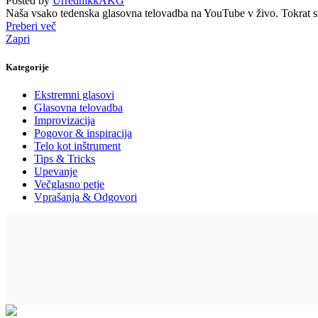
Posted by
UrrednikkAKG
Naša vsako tedenska glasovna telovadba na YouTube v živo. Tokrat sm
Preberi več
Zapri
Kategorije
Ekstremni glasovi
Glasovna telovadba
Improvizacija
Pogovor & inspiracija
Telo kot inštrument
Tips & Tricks
Upevanje
Večglasno petje
Vprašanja & Odgovori