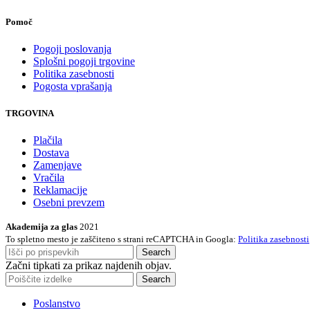
Pomoč
Pogoji poslovanja
Splošni pogoji trgovine
Politika zasebnosti
Pogosta vprašanja
TRGOVINA
Plačila
Dostava
Zamenjave
Vračila
Reklamacije
Osebni prevzem
Akademija za glas
2021
To spletno mesto je zaščiteno s strani reCAPTCHA in Googla:
Politika zasebnosti
Search
Začni tipkati za prikaz najdenih objav.
Search
Poslanstvo