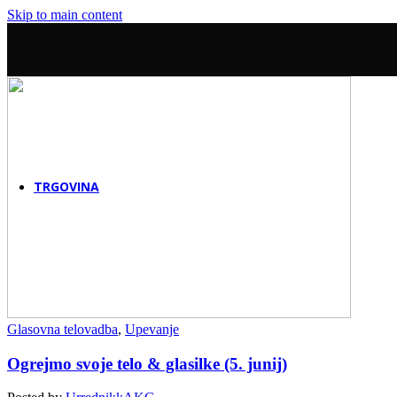
Online šola petja
Skip to main content
Dogodki
Začuti harmonijo
Delavnice & dogodki
Šole & podjetja
Poslovno sodelovanje
Pevski teambuilding
Nega glasu za šole
TRGOVINA
Glasovna telovadba
,
Upevanje
Ogrejmo svoje telo & glasilke (5. junij)