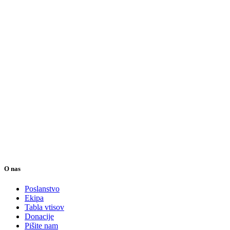
O nas
Poslanstvo
Ekipa
Tabla vtisov
Donacije
Pišite nam