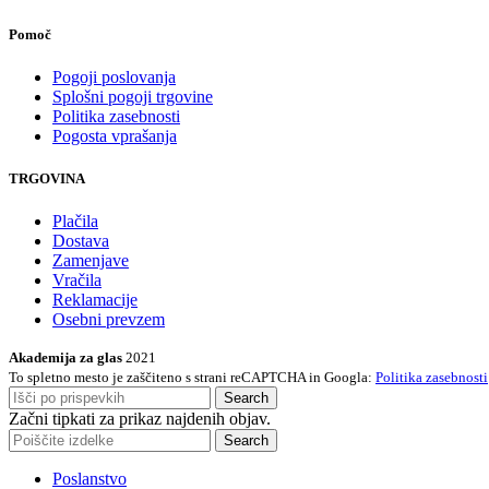
Pomoč
Pogoji poslovanja
Splošni pogoji trgovine
Politika zasebnosti
Pogosta vprašanja
TRGOVINA
Plačila
Dostava
Zamenjave
Vračila
Reklamacije
Osebni prevzem
Akademija za glas
2021
To spletno mesto je zaščiteno s strani reCAPTCHA in Googla:
Politika zasebnosti
Search
Začni tipkati za prikaz najdenih objav.
Search
Poslanstvo