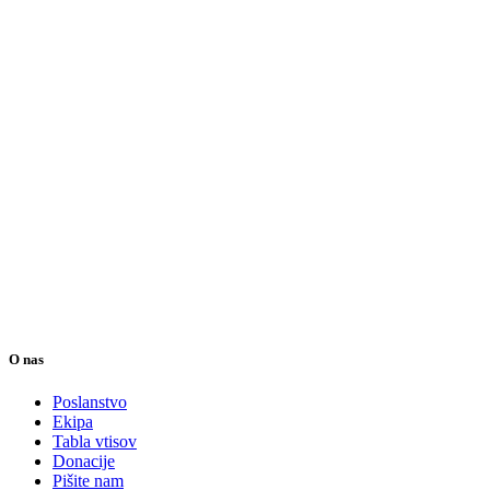
O nas
Poslanstvo
Ekipa
Tabla vtisov
Donacije
Pišite nam