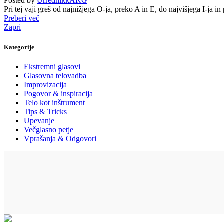
Posted by
UrrednikkAKG
Pri tej vaji greš od najnižjega O-ja, preko A in E, do najvišjega I-ja in
Preberi več
Zapri
Kategorije
Ekstremni glasovi
Glasovna telovadba
Improvizacija
Pogovor & inspiracija
Telo kot inštrument
Tips & Tricks
Upevanje
Večglasno petje
Vprašanja & Odgovori