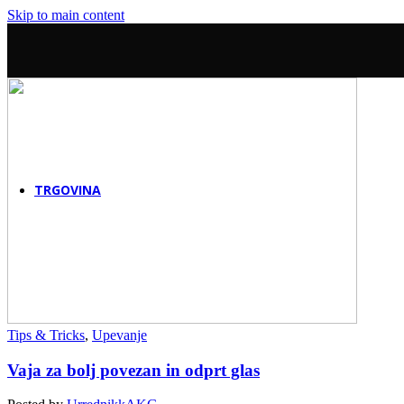
Online šola petja
Skip to main content
Dogodki
Začuti harmonijo
Delavnice & dogodki
Šole & podjetja
Poslovno sodelovanje
Pevski teambuilding
Nega glasu za šole
TRGOVINA
Tips & Tricks
,
Upevanje
Vaja za bolj povezan in odprt glas