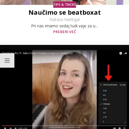
TIPS & TRICKS
Naučimo se beatboxat
Natasa Nahtigal
Pri nas imamo sedaj tudi vaje za u...
PREBERI VEČ