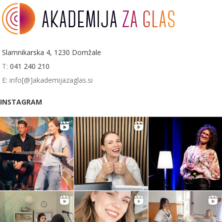
Slamnikarska 4, 1230 Domžale
T:
041 240 210
E: info[@]akademijazaglas.si
INSTAGRAM