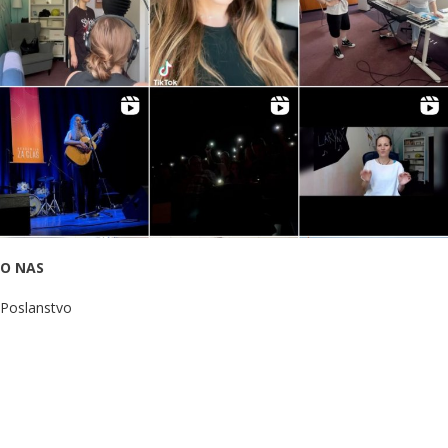
O NAS
Poslanstvo
Ekipa
Tabla vtisov
Donacije
Pišite nam
POMOČ