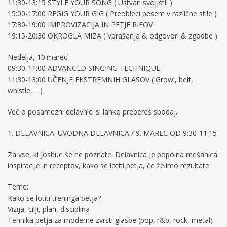
11:30-13:15 STYLE YOUR SONG ( Ustvari svoj stil )
15:00-17:00 REGIG YOUR GIG ( Preobleci pesem v različne stile )
17:30-19:00 IMPROVIZACIJA IN PETJE RIFOV
19:15-20:30 OKROGLA MIZA ( Vprašanja & odgovori & zgodbe )
Nedelja, 10.marec:
09:30-11:00 ADVANCED SINGING TECHNIQUE
11:30-13:00 UČENJE EKSTREMNIH GLASOV ( Growl, belt,
whistle,… )
Več o posamezni delavnici si lahko prebereš spodaj.
1. DELAVNICA: UVODNA DELAVNICA / 9. MAREC OD 9:30-11:15
Za vse, ki Joshue še ne poznate. Delavnica je popolna mešanica
inspiracije in receptov, kako se lotiti petja, če želimo rezultate.
Teme:
Kako se lotiti treninga petja?
Vizija, cilji, plan, disciplina
Tehnika petja za moderne zvrsti glasbe (pop, r&b, rock, metal)