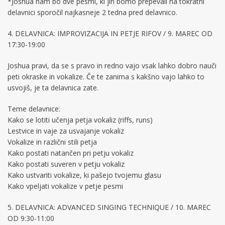
*Joshua nam bo dve pesmi, ki jih bomo prepevali na tokratni
delavnici sporočil najkasneje 2 tedna pred delavnico.
4. DELAVNICA: IMPROVIZACIJA IN PETJE RIFOV / 9. MAREC OD
17:30-19:00
Joshua pravi, da se s pravo in redno vajo vsak lahko dobro nauči
peti okraske in vokalize. Če te zanima s kakšno vajo lahko to
usvojiš, je ta delavnica zate.
Teme delavnice:
Kako se lotiti učenja petja vokaliz (riffs, runs)
Lestvice in vaje za usvajanje vokaliz
Vokalize in različni stili petja
Kako postati natančen pri petju vokaliz
Kako postati suveren v petju vokaliz
Kako ustvariti vokalize, ki pašejo tvojemu glasu
Kako vpeljati vokalize v petje pesmi
5. DELAVNICA: ADVANCED SINGING TECHNIQUE / 10. MAREC
OD 9:30-11:00