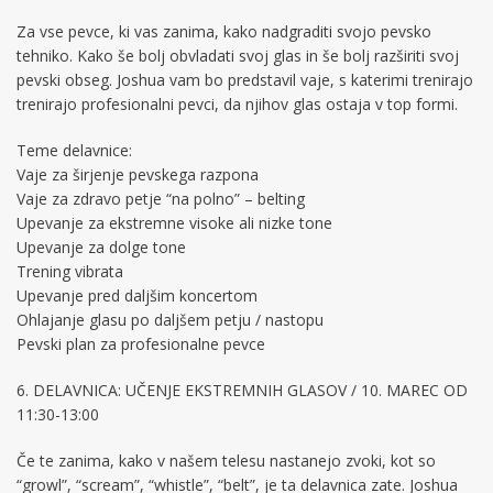
Za vse pevce, ki vas zanima, kako nadgraditi svojo pevsko
tehniko. Kako še bolj obvladati svoj glas in še bolj razširiti svoj
pevski obseg. Joshua vam bo predstavil vaje, s katerimi trenirajo
trenirajo profesionalni pevci, da njihov glas ostaja v top formi.
Teme delavnice:
Vaje za širjenje pevskega razpona
Vaje za zdravo petje “na polno” – belting
Upevanje za ekstremne visoke ali nizke tone
Upevanje za dolge tone
Trening vibrata
Upevanje pred daljšim koncertom
Ohlajanje glasu po daljšem petju / nastopu
Pevski plan za profesionalne pevce
6. DELAVNICA: UČENJE EKSTREMNIH GLASOV / 10. MAREC OD
11:30-13:00
Če te zanima, kako v našem telesu nastanejo zvoki, kot so
“growl”, “scream”, “whistle”, “belt”, je ta delavnica zate. Joshua