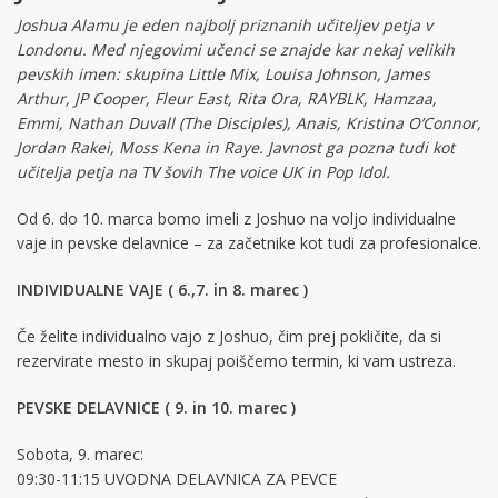
Joshua Alamu je eden najbolj priznanih učiteljev petja v
Londonu. Med njegovimi učenci se znajde kar nekaj velikih
pevskih imen: skupina Little Mix, Louisa Johnson, James
Arthur, JP Cooper, Fleur East, Rita Ora, RAYBLK, Hamzaa,
Emmi, Nathan Duvall (The Disciples), Anais, Kristina O’Connor,
Jordan Rakei, Moss Kena in Raye. Javnost ga pozna tudi kot
učitelja petja na TV šovih The voice UK in Pop Idol.
Od 6. do 10. marca bomo imeli z Joshuo na voljo individualne
vaje in pevske delavnice – za začetnike kot tudi za profesionalce.
INDIVIDUALNE VAJE ( 6.,7. in 8. marec )
Če želite individualno vajo z Joshuo, čim prej pokličite, da si
rezervirate mesto in skupaj poiščemo termin, ki vam ustreza.
PEVSKE DELAVNICE ( 9. in 10. marec )
Sobota, 9. marec:
09:30-11:15 UVODNA DELAVNICA ZA PEVCE