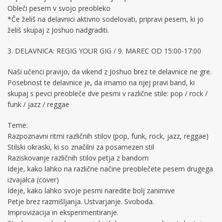
Obleči pesem v svojo preobleko
*Če želiš na delavnici aktivno sodelovati, pripravi pesem, ki jo
želiš skupaj z Joshuo nadgraditi.
3. DELAVNICA: REGIG YOUR GIG / 9. MAREC OD 15:00-17:00
Naši učenci pravijo, da vikend z Joshuo brez te delavnice ne gre.
Posebnost te delavnice je, da imamo na njej pravi band, ki
skupaj s pevci preobleče dve pesmi v različne stile: pop / rock /
funk / jazz / reggae
Teme:
Razpoznavni ritmi različnih stilov (pop, funk, rock, jazz, reggae)
Stilski okraski, ki so značilni za posamezen stil
Raziskovanje različnih stilov petja z bandom
Ideje, kako lahko na različne načine preoblečete pesem drugega
izvajalca (cover)
Ideje, kako lahko svoje pesmi naredite bolj zanimive
Petje brez razmišljanja. Ustvarjanje. Svoboda.
Improvizacija in eksperimentiranje.