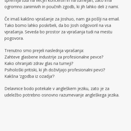
spremlja tudi na večjih koncertih in na turnejah, zato ima
ogromno zanimivih in poučnih zgodb, ki jih lahko deli z nami.
Če imaš kakšno vprašanje za Joshuo, nam ga pošlji na email.
Tako bomo lahko poskrbeli, da bo Josh odgovoril na vsa
vprašanja. Seveda bo prostor za vprašanja tudi na mestu
pogovora.
Trenutno smo prejeli naslednja vprašanja:
Zahteve glasbene industrije za profesionalne pevce?
Kako ohranjati zdrav glas na turneji?
Psihološki pritiski, ki jih doživljajo profesionalni pevci?
Kakšna ‘zgodba iz ozadja’?
Delavnice bodo potekale v angleškem jeziku, zato je za
udeležbo potrebno osnovno razumevanje angleškega jezika.