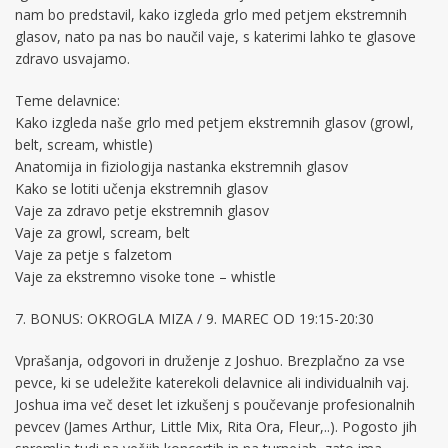
nam bo predstavil, kako izgleda grlo med petjem ekstremnih
glasov, nato pa nas bo naučil vaje, s katerimi lahko te glasove
zdravo usvajamo.
Teme delavnice:
Kako izgleda naše grlo med petjem ekstremnih glasov (growl,
belt, scream, whistle)
Anatomija in fiziologija nastanka ekstremnih glasov
Kako se lotiti učenja ekstremnih glasov
Vaje za zdravo petje ekstremnih glasov
Vaje za growl, scream, belt
Vaje za petje s falzetom
Vaje za ekstremno visoke tone – whistle
7. BONUS: OKROGLA MIZA / 9. MAREC OD 19:15-20:30
Vprašanja, odgovori in druženje z Joshuo. Brezplačno za vse
pevce, ki se udeležite katerekoli delavnice ali individualnih vaj.
Joshua ima več deset let izkušenj s poučevanje profesionalnih
pevcev (James Arthur, Little Mix, Rita Ora, Fleur,..). Pogosto jih