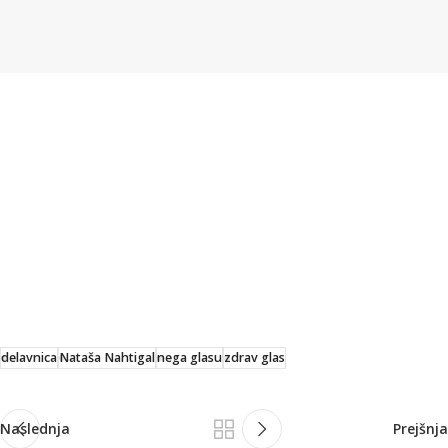
delavnica
Nataša Nahtigal
nega glasu
zdrav glas
Naslednja
Prejšnja