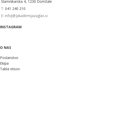
Slamnikarska 4, 1230 Domžale
T:
041 240 210
E: info[@]akademijazaglas.si
INSTAGRAM
O NAS
Poslanstvo
Ekipa
Tabla vtisov
Donacije
Pišite nam
POMOČ
Pogoji poslovanja
Splošni pogoji trgovine
Politika zasebnosti