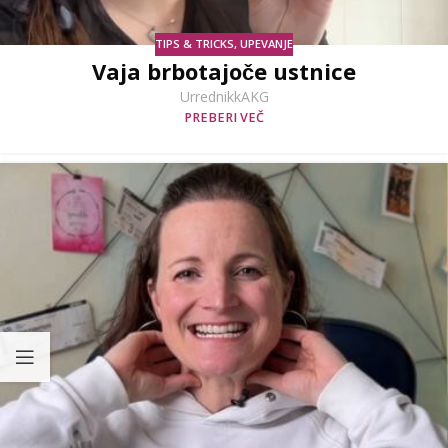
TIPS & TRICKS
,
UPEVANJE
Vaja brbotajoče ustnice
UrrednikkAKG
PREBERI VEČ