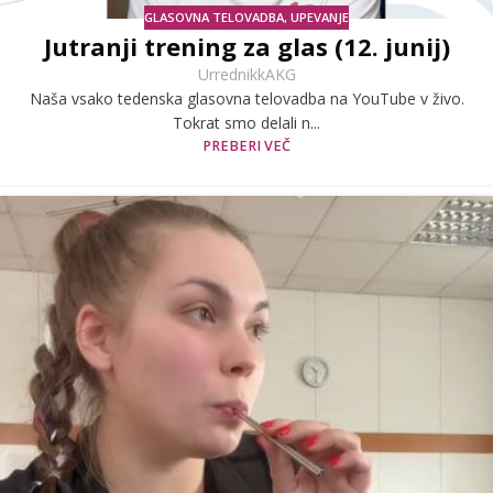
GLASOVNA TELOVADBA
,
UPEVANJE
Jutranji trening za glas (12. junij)
UrrednikkAKG
Naša vsako tedenska glasovna telovadba na YouTube v živo.
Tokrat smo delali n...
PREBERI VEČ