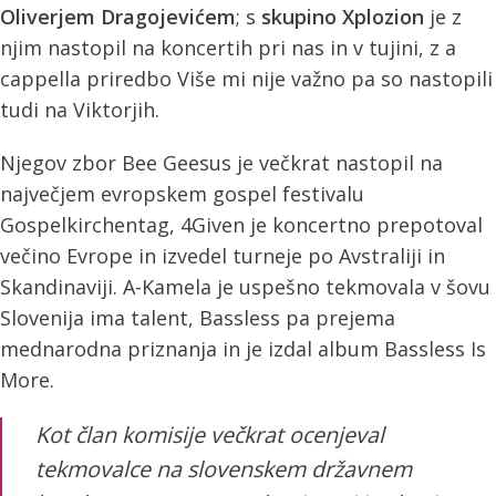
Oliverjem Dragojevićem
; s
skupino Xplozion
je z
njim nastopil na koncertih pri nas in v tujini, z a
cappella priredbo Više mi nije važno pa so nastopili
tudi na Viktorjih.
Njegov zbor Bee Geesus je večkrat nastopil na
največjem evropskem gospel festivalu
Gospelkirchentag, 4Given je koncertno prepotoval
večino Evrope in izvedel turneje po Avstraliji in
Skandinaviji. A-Kamela je uspešno tekmovala v šovu
Slovenija ima talent, Bassless pa prejema
mednarodna priznanja in je izdal album Bassless Is
More.
Kot član komisije večkrat ocenjeval
tekmovalce na slovenskem državnem