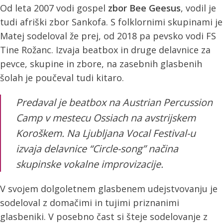
Od leta 2007 vodi gospel
zbor Bee Geesus
, vodil je
tudi afriški zbor Sankofa. S folklornimi skupinami je
Matej sodeloval že prej, od 2018 pa pevsko vodi FS
Tine Rožanc. Izvaja beatbox in druge delavnice za
pevce, skupine in zbore, na zasebnih glasbenih
šolah je poučeval tudi kitaro.
Predaval je beatbox na Austrian Percussion
Camp v mestecu Ossiach na avstrijskem
Koroškem. Na Ljubljana Vocal Festival-u
izvaja delavnice “Circle-song” načina
skupinske vokalne improvizacije.
V svojem dolgoletnem glasbenem udejstvovanju je
sodeloval z domačimi in tujimi priznanimi
glasbeniki. V posebno čast si šteje sodelovanje z