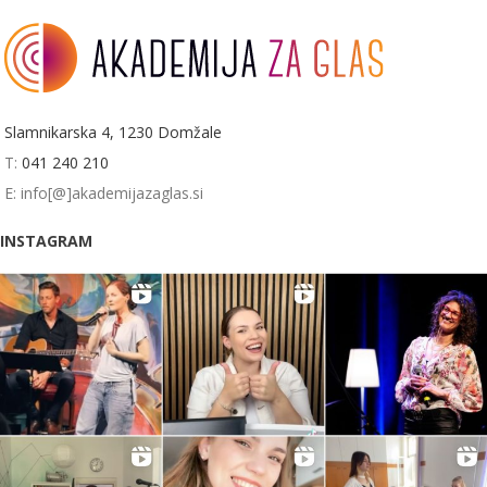
Slamnikarska 4, 1230 Domžale
T:
041 240 210
E: info[@]akademijazaglas.si
INSTAGRAM