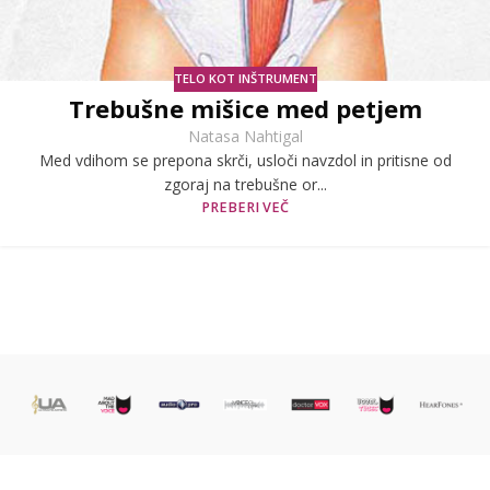
TELO KOT INŠTRUMENT
Trebušne mišice med petjem
Natasa Nahtigal
Med vdihom se prepona skrči, usloči navzdol in pritisne od
zgoraj na trebušne or...
PREBERI VEČ