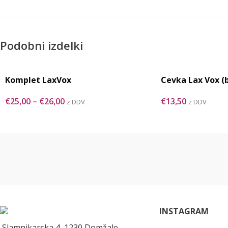
Podobni izdelki
Komplet LaxVox
Cevka Lax Vox (
€
25,00
–
€
26,00
€
13,50
z DDV
z DDV
INSTAGRAM
Slamnikarska 4, 1230 Domžale