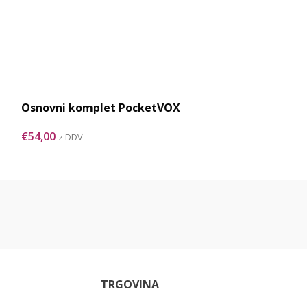
Osnovni komplet PocketVOX
Razširjeni k
€
54,00
€
76,00
z DDV
z DDV
TRGOVINA