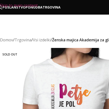
Skip to main content
POSLANSTVO
PONUDBA
TRGOVINA
Domov
/
Trgovina
/
Vsi izdelki
/
Ženska majica Akademija za gl
SOLD OUT