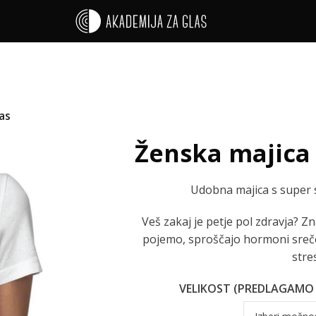
as
Ženska majica
Udobna majica s super s
Veš zakaj je petje pol zdravja? 
pojemo, sproščajo hormoni sreče,
stre
VELIKOST (PREDLAGAMO 