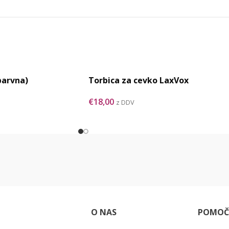
barvna)
Torbica za cevko LaxVox
€
18,00
z DDV
O NAS
POMOČ