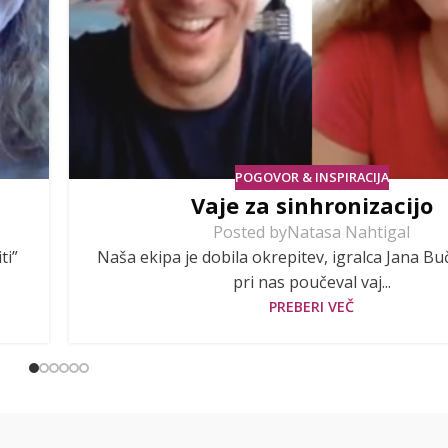
POGOVOR & INSPIRACIJA
Vaje za sinhronizacijo
Posted by
Natasa Nahtigal
ti”
Naša ekipa je dobila okrepitev, igralca Jana Buč
pri nas poučeval vaj...
PREBERI VEČ