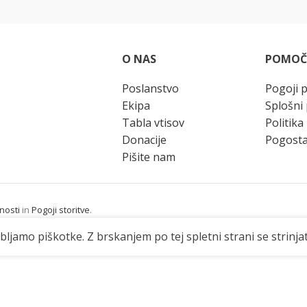
O NAS
POMOČ
Poslanstvo
Pogoji 
Ekipa
Splošni 
Tabla vtisov
Politika
Donacije
Pogosta
Pišite nam
nosti
in
Pogoji storitve
.
abljamo piškotke. Z brskanjem po tej spletni strani se strinj