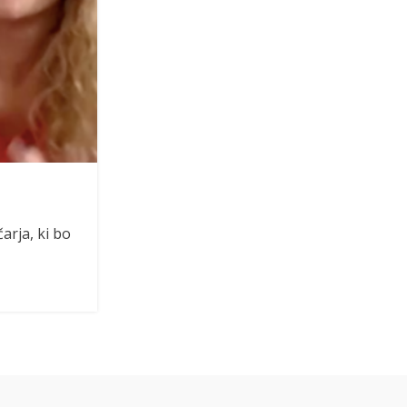
POGOVOR & INSPIRACIJA
Ekstremni glasovi z 
Posted by
Natasa Nahti
arja, ki bo
Kaj so to growl? Distorzija? Scream? K
ekstremnih glasov? Lah
PREBERI VEČ