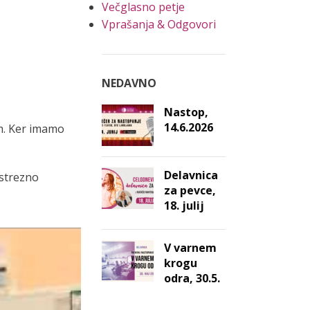
Večglasno petje
Vprašanja & Odgovori
NEDAVNO
Nastop,
14.6.2026
om. Ker imamo
Delavnica
ustrezno
za pevce,
18. julij
V varnem
krogu
odra, 30.5.