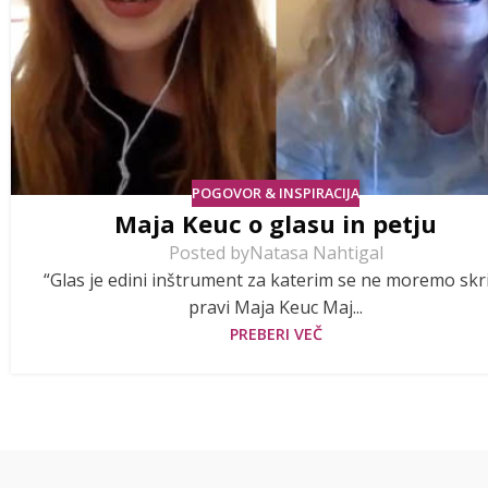
POGOVOR & INSPIRACIJA
Maja Keuc o glasu in petju
Posted by
Natasa Nahtigal
“Glas je edini inštrument za katerim se ne moremo skri
pravi Maja Keuc Maj...
PREBERI VEČ