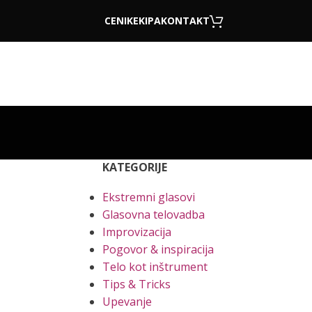
CENIK
EKIPA
KONTAKT
KATEGORIJE
Ekstremni glasovi
Glasovna telovadba
Improvizacija
Pogovor & inspiracija
Telo kot inštrument
Tips & Tricks
Upevanje