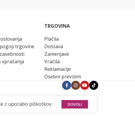
TRGOVINA
poslovanja
Plačila
pogoji trgovine
Dostava
 zasebnosti
Zamenjave
 vprašanja
Vračila
Reklamacije
Osebni prevzem
ate z uporabo piškotkov.
DOVOLI