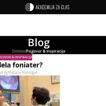
Blog
Domov
/
Pogovor & inspiracija
GOVOR & INSPIRACIJA
dela foniater?
ed by
Natasa Nahtigal