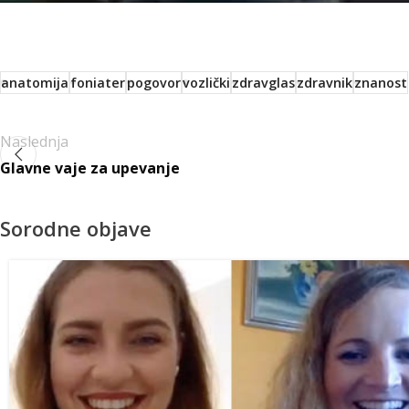
anatomija
foniater
pogovor
vozlički
zdravglas
zdravnik
znanost
Naslednja
Glavne vaje za upevanje
Sorodne objave